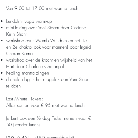
Van 9.00 tot 17.00 met warme lunch
kundalini yoga warm-up
mini-lezing over Yoni Steam door Corinne
Kirin Shanti
workshop over Womb Wisdom en het 1e
en 2e chakra- ook voor mannen! door Ingrid
Charan Kamal
workshop over de kracht en wijsheid van het
Hart door Charlotte Charanpal
healing mantra zingen
de hele dag is het mogelijk een Yoni Steam
te doen
Last Minute Tickets:
Alles samen voor € 95 met warme lunch
Je kunt ook een ½ dag Ticket nemen voor €
50 (zonder lunch)
00316 4545 4992
aanmelden bij