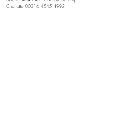
Charlotte
00316 4545 4992
gratis online kundalini yogales
Zullen we elkaar volgen?
Laat hieronder je e-mail achter en ontvang direct de
link in je inbox
Naam
Voer je e-mailadres in
Ja, stuur mij de yogales video