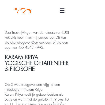
Voor inschrijvingen van de retreats van LUST
FoR LIFE neem met mij contact op. Dit kan
via
charlottegeven@outlook.com
of via een
app naar
06- 4545 4992
.
KARAM KRIYA
YOGISCHE GETALLENLEER
& FILOSOFIE
Op 3 woensdagavonden krijg je een
introductie in Karam Kriya.
Karam Kriya heeft je geboortedatum als
basis en werkt met de getallen 1 -9 plus 10
en 11. Het combineert de yoga filosofie